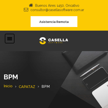
Buenos Aires 1450, Oncativo
consultor@casellasoftware.com.ar
Asistencia Remota
BPM
Inicio
BPM
CAPATAZ