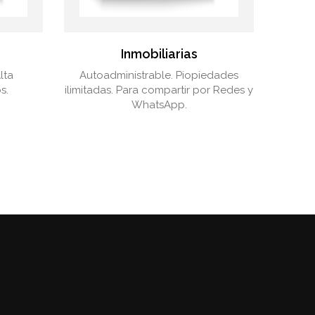
Inmobiliarias
lta
Autoadministrable. Piopiedades
s.
ilimitadas. Para compartir por Redes y
WhatsApp.